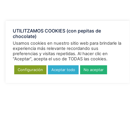
UTILITZAMOS COOKIES (con pepitas de
Deporte
chocolate)
ALIMENTACIÓN
ATP
Defensas
depuración
Usamos cookies en nuestro sitio web para brindarle la
DHA
experiencia más relevante recordando sus
Detox Bio
detoxificación
Detoxificante
dieta detox
preferencias y visitas repetidas. Al hacer clic en
fibromialgia
Fitoinnova
"Aceptar", acepta el uso de TODAS las cookies.
dormir
estres
estrés
Hiperactividad
Configuración
Aceptar todo
No aceptar
Higado
inmune
inmunitario
NUA
PNIE
Salus
Stress
Psiconeuro
Recuperación
salud hepática
sueño
TDH
toxinas