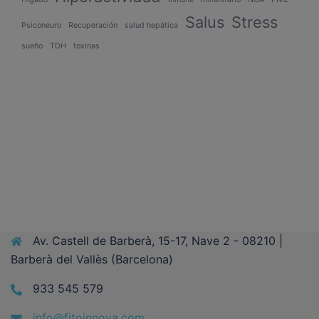
Salus
Stress
Psiconeuro
Recuperación
salud hepática
sueño
TDH
toxinas
Av. Castell de Barberà, 15-17, Nave 2 - 08210 |
Barberà del Vallès (Barcelona)
933 545 579
info@fitoinnova.com