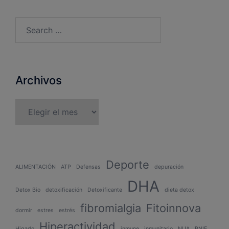
Archivos
Deporte
ALIMENTACIÓN
ATP
Defensas
depuración
DHA
Detox Bio
detoxificación
Detoxificante
dieta detox
fibromialgia
Fitoinnova
dormir
estres
estrés
Hiperactividad
Higado
inmune
inmunitario
NUA
PNIE