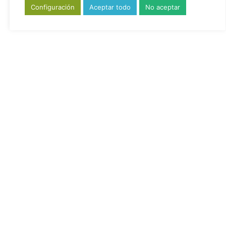
Configuración
Aceptar todo
No aceptar
Deporte
ALIMENTACIÓN
ATP
Defensas
depuración
DHA
Detox Bio
detoxificación
Detoxificante
dieta detox
fibromialgia
Fitoinnova
dormir
estres
estrés
Hiperactividad
Higado
inmune
inmunitario
NUA
PNIE
Salus
Stress
Psiconeuro
Recuperación
salud hepática
sueño
TDH
toxinas