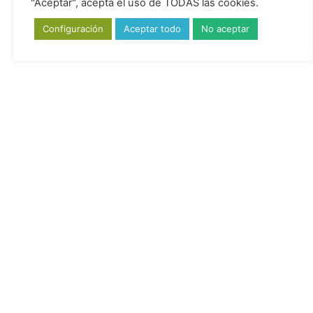
"Aceptar", acepta el uso de TODAS las cookies.
Configuración
Aceptar todo
No aceptar
Deporte
ALIMENTACIÓN
ATP
Defensas
depuración
DHA
Detox Bio
detoxificación
Detoxificante
dieta detox
fibromialgia
Fitoinnova
dormir
estres
estrés
Hiperactividad
Higado
inmune
inmunitario
NUA
PNIE
Salus
Stress
Psiconeuro
Recuperación
salud hepática
sueño
TDH
toxinas