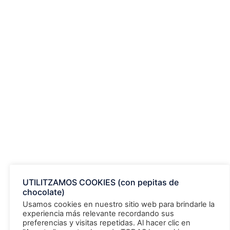
ANTIOXIDANTE EN SALUD VISUAL
FUNCIONES BIOLÓGICAS Y UTILIDAD CLÍNICA DE
LA VITAMINA K2: MENAQUINONA7
UTILITZAMOS COOKIES (con pepitas de
chocolate)
Usamos cookies en nuestro sitio web para brindarle la
experiencia más relevante recordando sus
Archivos
preferencias y visitas repetidas. Al hacer clic en