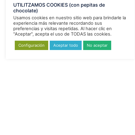
UTILITZAMOS COOKIES (con pepitas de
chocolate)
Usamos cookies en nuestro sitio web para brindarle la
experiencia más relevante recordando sus
preferencias y visitas repetidas. Al hacer clic en
"Aceptar", acepta el uso de TODAS las cookies.
Configuración
Aceptar todo
No aceptar
Archivos
Deporte
ALIMENTACIÓN
ATP
Defensas
depuración
DHA
Detox Bio
detoxificación
Detoxificante
dieta detox
fibromialgia
Fitoinnova
dormir
estres
estrés