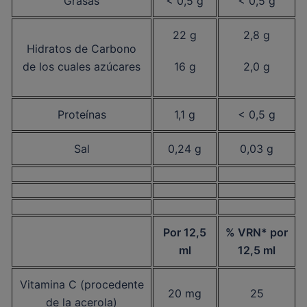
Grasas
< 0,5 g
< 0,5 g
22 g
2,8 g
Hidratos de Carbono
de los cuales azúcares
16 g
2,0 g
Proteínas
1,1 g
< 0,5 g
Sal
0,24 g
0,03 g
Por 12,5
% VRN* por
ml
12,5 ml
Vitamina C (procedente
20 mg
25
de la acerola)