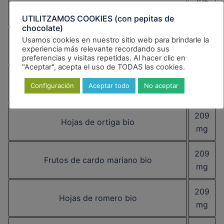
705
Hojas de diente de león bio
mg
UTILITZAMOS COOKIES (con pepitas de
chocolate)
475
Usamos cookies en nuestro sitio web para brindarle la
Hojas de menta piperita bio
experiencia más relevante recordando sus
mg
preferencias y visitas repetidas. Al hacer clic en
"Aceptar", acepta el uso de TODAS las cookies.
209
Hojas de abedul bio
Configuración
Aceptar todo
No aceptar
mg
209
Hojas de ortiga bio
mg
209
Frutos de cardo mariano bio
mg
209
Hojas de romero bio
mg