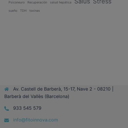
Salus
Stress
Psiconeuro
Recuperación
salud hepática
sueño
TDH
toxinas
Av. Castell de Barberà, 15-17, Nave 2 - 08210 |
Barberà del Vallès (Barcelona)
933 545 579
info@fitoinnova.com