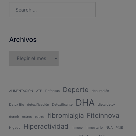
Archivos
Deporte
ALIMENTACIÓN
ATP
Defensas
depuración
DHA
Detox Bio
detoxificación
Detoxificante
dieta detox
fibromialgia
Fitoinnova
dormir
estres
estrés
Hiperactividad
Higado
inmune
inmunitario
NUA
PNIE