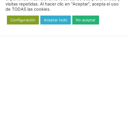
visitas repetidas. Al hacer clic en "Aceptar", acepta el uso
de TODAS las cookies.
Por 30 ml
Por 50 ml
Configuración
Aceptar todo
No aceptar
380 kJ / 89 kcal
633 kJ / 149 kcal
<0,5 g
<0,5 g
22,2 g
37 g
21,3 g
35,5 g
<0,5 g
<0,5 g
0,02 g
0,04 g
as
12,8 g
21,3 g
44 mg
73 mg