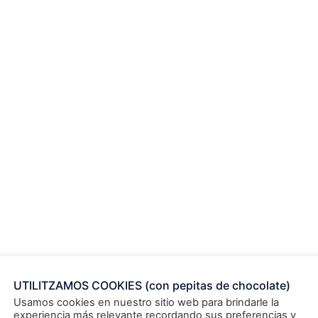
0 ml de 3 a 5 veces al día.
es al día.
se deje desleír en la boca.
n y
contenido
UTILITZAMOS COOKIES (con pepitas de chocolate)
Usamos cookies en nuestro sitio web para brindarle la
experiencia más relevante recordando sus preferencias y