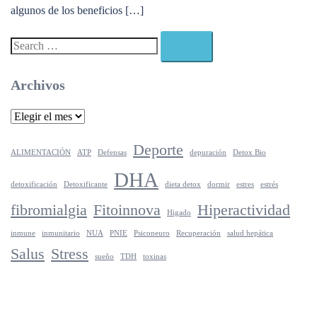
algunos de los beneficios […]
Search…
Archivos
Archivos
Deporte
ALIMENTACIÓN
ATP
Defensas
depuración
Detox Bio
DHA
detoxificación
Detoxificante
dieta detox
dormir
estres
estrés
fibromialgia
Fitoinnova
Hiperactividad
Higado
inmune
inmunitario
NUA
PNIE
Psiconeuro
Recuperación
salud hepática
Salus
Stress
sueño
TDH
toxinas