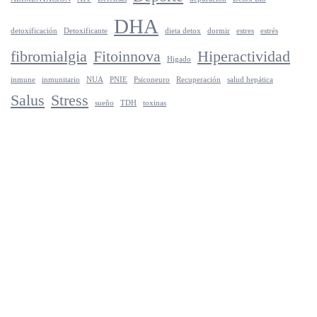
DHA
detoxificación
Detoxificante
dieta detox
dormir
estres
estrés
fibromialgia
Fitoinnova
Hiperactividad
Higado
inmune
inmunitario
NUA
PNIE
Psiconeuro
Recuperación
salud hepática
Salus
Stress
sueño
TDH
toxinas