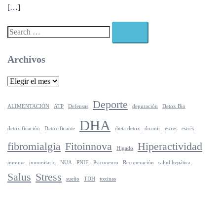
[…]
Search…
Archivos
Archivos
Deporte
ALIMENTACIÓN
ATP
Defensas
depuración
Detox Bio
DHA
detoxificación
Detoxificante
dieta detox
dormir
estres
estrés
fibromialgia
Fitoinnova
Hiperactividad
Higado
inmune
inmunitario
NUA
PNIE
Psiconeuro
Recuperación
salud hepática
Salus
Stress
sueño
TDH
toxinas