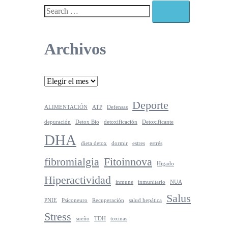
Search…
Archivos
Archivos
Deporte
ALIMENTACIÓN
ATP
Defensas
depuración
Detox Bio
detoxificación
Detoxificante
DHA
dieta detox
dormir
estres
estrés
fibromialgia
Fitoinnova
Higado
Hiperactividad
inmune
inmunitario
NUA
Salus
PNIE
Psiconeuro
Recuperación
salud hepática
Stress
sueño
TDH
toxinas