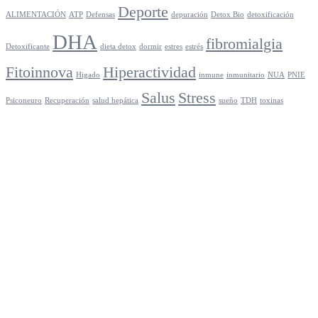
Deporte
ALIMENTACIÓN
ATP
Defensas
depuración
Detox Bio
detoxificación
DHA
fibromialgia
Detoxificante
dieta detox
dormir
estres
estrés
Fitoinnova
Hiperactividad
Higado
inmune
inmunitario
NUA
PNIE
Salus
Stress
Psiconeuro
Recuperación
salud hepática
sueño
TDH
toxinas