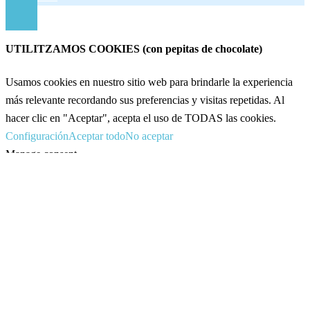
UTILITZAMOS COOKIES (con pepitas de chocolate)
Usamos cookies en nuestro sitio web para brindarle la experiencia
más relevante recordando sus preferencias y visitas repetidas. Al
hacer clic en "Aceptar", acepta el uso de TODAS las cookies.
Configuración
Aceptar todo
No aceptar
Manage consent
CERRAR
Privacy Overview
This website uses cookies to improve your experience while you
navigate through the website. Out of these, the cookies that are