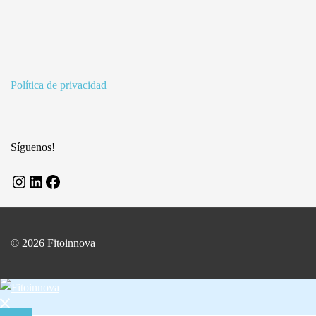
Política de privacidad
Síguenos!
Instagram
LinkedIn
Facebook
© 2026 Fitoinnova
Close