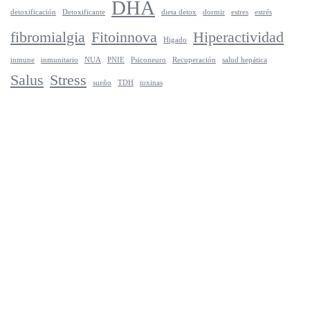
DHA
detoxificación
Detoxificante
dieta detox
dormir
estres
estrés
fibromialgia
Fitoinnova
Hiperactividad
Higado
inmune
inmunitario
NUA
PNIE
Psiconeuro
Recuperación
salud hepática
Salus
Stress
sueño
TDH
toxinas