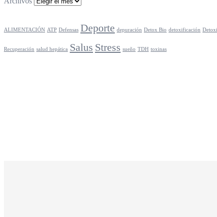
Archivos
Deporte
ALIMENTACIÓN
ATP
Defensas
depuración
Detox Bio
detoxificación
Detoxi
Salus
Stress
Recuperación
salud hepática
sueño
TDH
toxinas