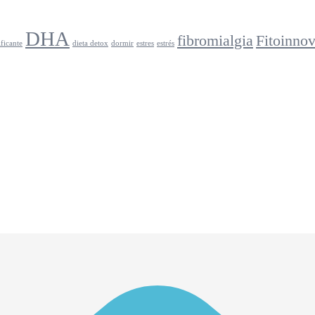
DHA
fibromialgia
Fitoinno
ficante
dieta detox
dormir
estres
estrés