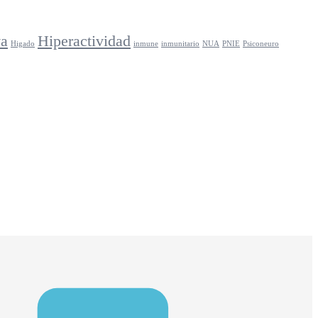
va
Hiperactividad
Higado
inmune
inmunitario
NUA
PNIE
Psiconeuro