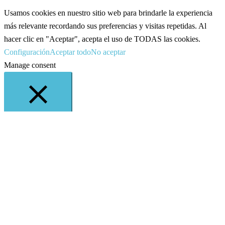
Usamos cookies en nuestro sitio web para brindarle la experiencia
más relevante recordando sus preferencias y visitas repetidas. Al
hacer clic en "Aceptar", acepta el uso de TODAS las cookies.
Configuración
Aceptar todo
No aceptar
Manage consent
CERRAR
Privacy Overview
This website uses cookies to improve your experience while you
navigate through the website. Out of these, the cookies that are
categorized as necessary are stored on your browser as they are
essential for the working of basic functionalities of the website. We
also use third-party cookies that help us analyze and understand how