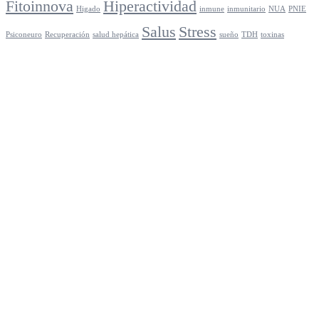
Fitoinnova
Hiperactividad
Higado
inmune
inmunitario
NUA
PNIE
Salus
Stress
Psiconeuro
Recuperación
salud hepática
sueño
TDH
toxinas